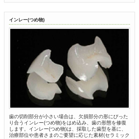
インレー(つめ物)
歯の切削部分が小さい場合は、欠損部分の形にぴった
り合うインレー(つめ物)をはめ込み、歯の形態を修復
します。インレー(つめ物)は、採取した歯型を基に、
治療部位や患者さまのご要望に応じた素材(セラミック